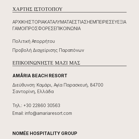
ΧΆΡΤΗΣ ΙΣΤΟΤΌΠΟΥ
ΑΡΧΙΚΉ
ΙΣΤΟΡΊΑ
ΚΑΤΑΛΎΜΑΤΑ
ΕΣΤΊΑΣΗ
ΕΜΠΕΙΡΊΕΣ
ΕΥΕΞΊΑ
ΓΆΜΟΙ
ΠΡΟΣΦΟΡΈΣ
ΕΠΙΚΟΙΝΩΝΊΑ
Πολιτική Απορρήτου
Προβολή Διαχείρισης Παραπόνων
ΕΠΙΚΟΙΝΩΝΉΣΤΕ ΜΑΖΊ ΜΑΣ
AMĀRIA BEACH RESORT
Διεύθυνση
:
Καμάρι, Αγία Παρασκευή, 84700
Σαντορίνη, Ελλάδα
Τηλ.
:
+30 22860 30563
Email
:
info@amariaresort.com
NOMÉE HOSPITALITY GROUP