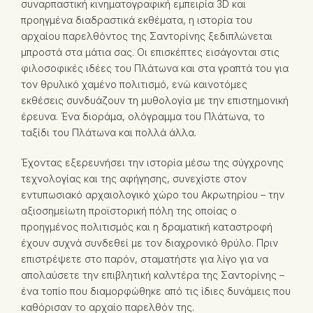
συναρπαστική κινηματογραφική εμπειρία 3D και
προηγμένα διαδραστικά εκθέματα, η ιστορία του
αρχαίου παρελθόντος της Σαντορίνης ξεδιπλώνεται
μπροστά στα μάτια σας. Οι επισκέπτες εισάγονται στις
φιλοσοφικές ιδέες του Πλάτωνα και στα γραπτά του για
τον θρυλικό χαμένο πολιτισμό, ενώ καινοτόμες
εκθέσεις συνδυάζουν τη μυθολογία με την επιστημονική
έρευνα. Ένα διοράμα, ολόγραμμα του Πλάτωνα, το
ταξίδι του Πλάτωνα και πολλά άλλα.
Έχοντας εξερευνήσει την ιστορία μέσω της σύγχρονης
τεχνολογίας και της αφήγησης, συνεχίστε στον
εντυπωσιακό αρχαιολογικό χώρο του Ακρωτηρίου – την
αξιοσημείωτη προϊστορική πόλη της οποίας ο
προηγμένος πολιτισμός και η δραματική καταστροφή
έχουν συχνά συνδεθεί με τον διαχρονικό θρύλο. Πριν
επιστρέψετε στο παρόν, σταματήστε για λίγο για να
απολαύσετε την επιβλητική καλντέρα της Σαντορίνης –
ένα τοπίο που διαμορφώθηκε από τις ίδιες δυνάμεις που
καθόρισαν το αρχαίο παρελθόν της.