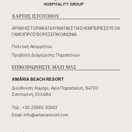
ΧΆΡΤΗΣ ΙΣΤΟΤΌΠΟΥ
ΑΡΧΙΚΉ
ΙΣΤΟΡΊΑ
ΚΑΤΑΛΎΜΑΤΑ
ΕΣΤΊΑΣΗ
ΕΜΠΕΙΡΊΕΣ
ΕΥΕΞΊΑ
ΓΆΜΟΙ
ΠΡΟΣΦΟΡΈΣ
ΕΠΙΚΟΙΝΩΝΊΑ
Πολιτική Απορρήτου
Προβολή Διαχείρισης Παραπόνων
ΕΠΙΚΟΙΝΩΝΉΣΤΕ ΜΑΖΊ ΜΑΣ
AMĀRIA BEACH RESORT
Διεύθυνση
:
Καμάρι, Αγία Παρασκευή, 84700
Σαντορίνη, Ελλάδα
Τηλ.
:
+30 22860 30563
Email
:
info@amariaresort.com