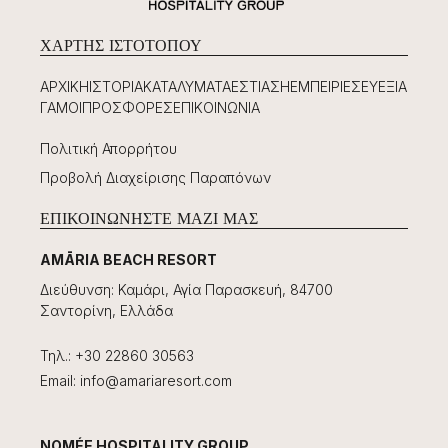
ΧΆΡΤΗΣ ΙΣΤΟΤΌΠΟΥ
ΑΡΧΙΚΉ
ΙΣΤΟΡΊΑ
ΚΑΤΑΛΎΜΑΤΑ
ΕΣΤΊΑΣΗ
ΕΜΠΕΙΡΊΕΣ
ΕΥΕΞΊΑ
ΓΆΜΟΙ
ΠΡΟΣΦΟΡΈΣ
ΕΠΙΚΟΙΝΩΝΊΑ
Πολιτική Απορρήτου
Προβολή Διαχείρισης Παραπόνων
ΕΠΙΚΟΙΝΩΝΉΣΤΕ ΜΑΖΊ ΜΑΣ
AMĀRIA BEACH RESORT
Διεύθυνση
:
Καμάρι, Αγία Παρασκευή, 84700
Σαντορίνη, Ελλάδα
Τηλ.
:
+30 22860 30563
Email
:
info@amariaresort.com
NOMÉE HOSPITALITY GROUP