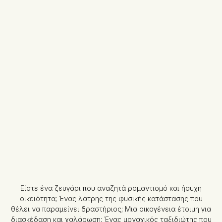
Είστε ένα ζευγάρι που αναζητά ρομαντισμό και ήσυχη
οικειότητα; Ένας λάτρης της φυσικής κατάστασης που
θέλει να παραμείνει δραστήριος; Μια οικογένεια έτοιμη για
διασκέδαση και χαλάρωση; Ένας μοναχικός ταξιδιώτης που