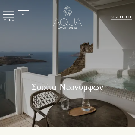
EL
ΚΡΆΤΗΣΗ
MENU
Σουίτα Νεονύμφων