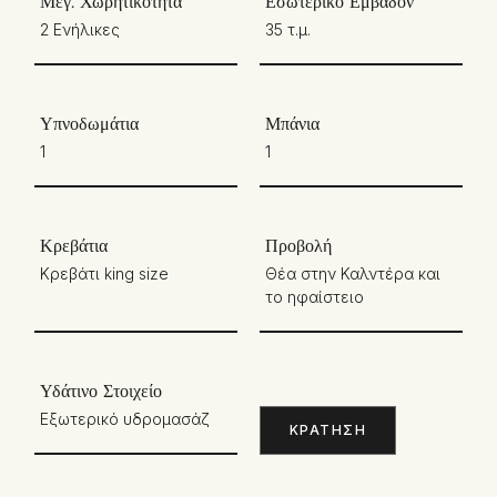
Μέγ. Χωρητικότητα
Εσωτερικό Εμβαδόν
2 Ενήλικες
35 τ.μ.
Υπνοδωμάτια
Μπάνια
1
1
Κρεβάτια
Προβολή
Κρεβάτι king size
Θέα στην Καλντέρα και
το ηφαίστειο
Υδάτινο Στοιχείο
Εξωτερικό υδρομασάζ
ΚΡΆΤΗΣΗ