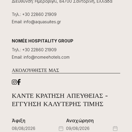
Διεύθυνση
:
Ημεροβίγλι, 84700 Σαντορίνη, Ελλάδα
Τηλ.
:
+30 22860 21909
Email
:
info@aquasuites.gr
NOMÉE HOSPITALITY GROUP
Τηλ.
:
+30 22860 21909
Email
:
info@nomeehotels.com
ΑΚΟΛΟΥΘΉΣΤΕ ΜΑΣ
ΚΆΝΤΕ ΚΡΆΤΗΣΗ ΑΠΕΥΘΕΊΑΣ -
ΕΓΓΎΗΣΗ ΚΑΛΎΤΕΡΗΣ ΤΙΜΉΣ
Άφιξη
Αναχώρηση