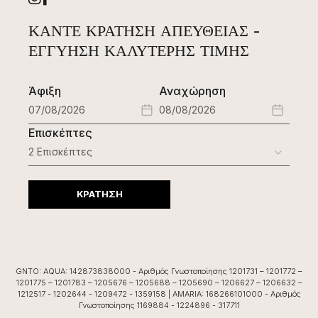
ΚΆΝΤΕ ΚΡΆΤΗΣΗ ΑΠΕΥΘΕΊΑΣ -
ΕΓΓΎΗΣΗ ΚΑΛΎΤΕΡΗΣ ΤΙΜΉΣ
Άφιξη
Αναχώρηση
Επισκέπτες
ΚΡΑΤΗΣΗ
GNTO: AQUA: 142873838000 - Αριθμός Γνωστοποίησης 1201731 – 1201772 –
1201775 – 1201783 – 1205676 – 1205688 – 1205690 – 1206627 – 1206632 –
1212517 - 1202644 - 1209472 - 1359158 | AMARIA: 168266101000 - Αριθμός
Γνωστοποίησης 1169884 - 1224896 - 317711