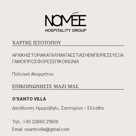
ΧΆΡΤΗΣ ΙΣΤΟΤΌΠΟΥ
ΑΡΧΙΚΉ
ΙΣΤΟΡΊΑ
ΚΑΤΑΛΎΜΑΤΑ
ΕΣΤΊΑΣΗ
ΕΜΠΕΙΡΊΕΣ
ΕΥΕΞΊΑ
ΓΆΜΟΙ
ΠΡΟΣΦΟΡΈΣ
ΕΠΙΚΟΙΝΩΝΊΑ
Πολιτική Απορρήτου
ΕΠΙΚΟΙΝΩΝΉΣΤΕ ΜΑΖΊ ΜΑΣ
O’SANTO VILLA
Διεύθυνση
:
Ημεροβίγλι, Σαντορίνη – Ελλάδα
Τηλ.
:
+30 22860 21909
Email
:
osantovilla@gmail.com