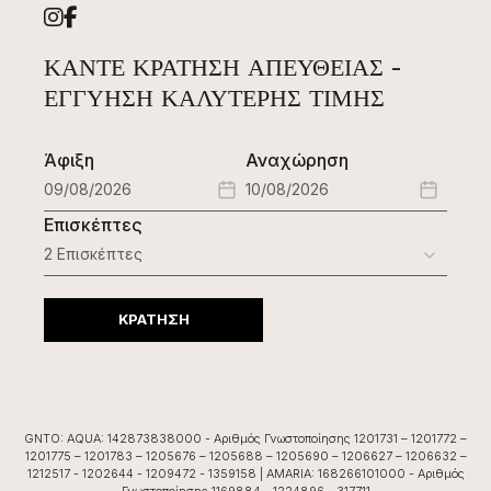
ΚΆΝΤΕ ΚΡΆΤΗΣΗ ΑΠΕΥΘΕΊΑΣ -
ΕΓΓΎΗΣΗ ΚΑΛΎΤΕΡΗΣ ΤΙΜΉΣ
Άφιξη
Αναχώρηση
Επισκέπτες
ΚΡΑΤΗΣΗ
GNTO: AQUA: 142873838000 - Αριθμός Γνωστοποίησης 1201731 – 1201772 –
1201775 – 1201783 – 1205676 – 1205688 – 1205690 – 1206627 – 1206632 –
1212517 - 1202644 - 1209472 - 1359158 | AMARIA: 168266101000 - Αριθμός
Γνωστοποίησης 1169884 - 1224896 - 317711