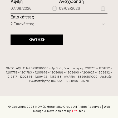
Άφιξη
Αναχώρηση
Επισκέπτες
ΚΡΑΤΗΣΗ
GNTO: AQUA: 142873838000 - Αριθμός Γνωστοποίησης 1201731 – 1201772 –
1201775 – 1201783 – 1205676 – 1205688 – 1205690 – 1206627 – 1206632 –
1212517 - 1202644 - 1209472 - 1359158 | AMARIA: 168266101000 - Αριθμός
Γνωστοποίησης 1169884 - 1224896 - 317711
© Copyright 2026 NOMÉE Hospitality Group All Rights Reserved |
Web
Design & Development by
.
Life
Think